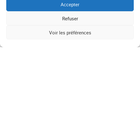
Accepter
Refuser
Voir les préférences
Le château Saint–Sernin est situé au cœur du vignoble, à
15 km de Cahors. Cette propriété familiale, labellisée
Haute Valeur Environnementale, se transmet de
génération en génération depuis 1619. Anne et Fara vous
accueilleront pour partager leur passion et découvrir leur
gamme.