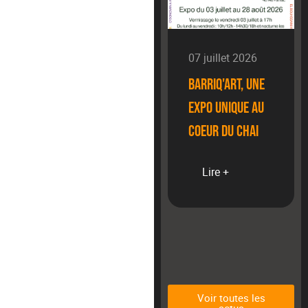
05 août 2026
07 juillet 2026
Une expérience
Barriq'Art, une
de dégustation
expo unique au
pour découvrir
coeur du chai
le vin
Lire +
autrement
Lire +
Voir toutes les